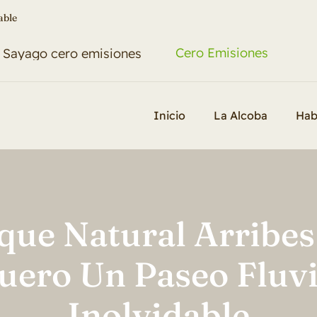


a Región
Cero Emisiones
Inicio
La Alcoba
Hab
que Natural Arribes
uero Un Paseo Fluvi
Inolvidable