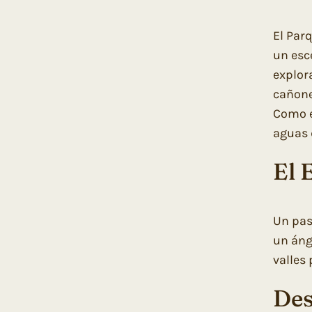
El Par
un esc
explor
cañone
Como e
aguas 
El 
Un pas
un áng
valles
Des