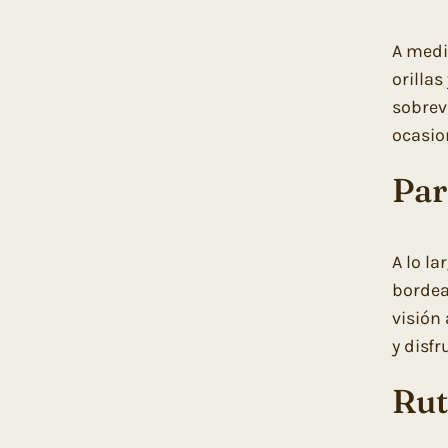
A medi
orilla
sobrev
ocasio
Par
A lo l
bordea
visión
y disf
Rut