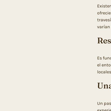
Existe
ofreci
traves
varían
Res
Es fun
el ent
locale
Una
Un pas
experi