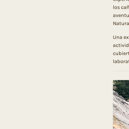
los ca
aventu
Natura
Una ex
activid
cubier
laborat