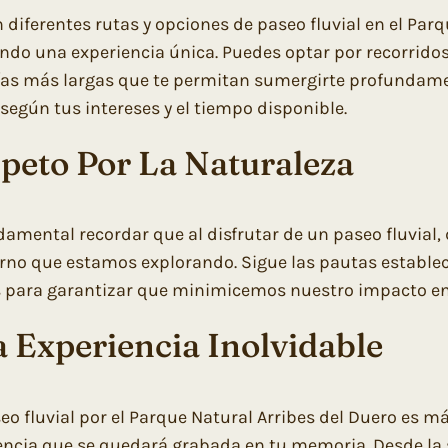
n diferentes rutas y opciones de paseo fluvial en el Par
endo una experiencia única. Puedes optar por recorrido
ías más largas que te permitan sumergirte profundament
 según tus intereses y el tiempo disponible.
peto Por La Naturaleza
damental recordar que al disfrutar de un paseo fluvial
orno que estamos explorando. Sigue las pautas estableci
s para garantizar que minimicemos nuestro impacto en
 Experiencia Inolvidable
eo fluvial por el Parque Natural Arribes del Duero es m
encia que se quedará grabada en tu memoria. Desde la 