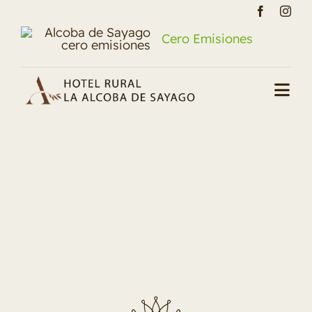
Saltar
al
Cero Emisiones
contenido
Togg
Navi
Inicio
La Alcoba
Habitaciones
Entorno
Blog